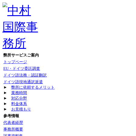
弊所サービスご案内
トップページ
EU・ドイツ委託調査
ドイツ語法務・認証翻訳
ドイツ語現地通訳派遣
►
弊所に依頼するメリット
►
業務時間
►
対応分野
►
料金体系
►
お見積もり
参考情報
代表者経歴
事務所概要
訳書資料集